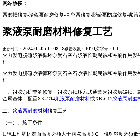
网站热搜：
泵磨损修复-渣浆泵耐磨修复-真空泵修复-脱硫泵防腐修复-浆
浆液泵耐磨材料修复工艺
2024-01-05 11:08:18
1050次
T
|
T
更新时间：
点击次数：
字号：
火力发电脱硫浆液循环泵受石灰石浆液长期腐蚀和冲刷作用发
种。
火力发电脱硫浆液循环泵受石灰石浆液长期腐蚀和冲刷作用发
种。
一、衬胶泵护套的修复：衬胶泵损坏方式通常为衬胶层破损、
金属基体，配置XK-C14
浆液泵耐磨材料
或XK-C12
浆液泵耐磨
二、
浆液泵耐磨材料
修复工艺：
（一）、施工条件：
1.施工时基材表面温度必须大于露点温度3℃，相对湿度必须低于