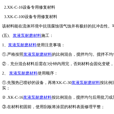
2.XK-C-16设备专用修复材料
3.XK-C-100设备专用修复材料
该材料能在流体环境中抗强腐蚀强气蚀并有极好的抗冲击性。可
(五)、
浆液泵耐磨材料
施工：
1、
浆液泵耐磨材料
使用注意事项：
①.严格按照
浆液泵耐磨材料
的比例混合，搅拌均匀。搅拌不均
②．充分混合材料后需在3分钟内用完，否则材料会固化变硬
2、
浆液泵耐磨材料
使用顺序：
①.先预热已喷砂的设备，再将XK-C-30
浆液泵耐磨材料
按比例
实；
② .XK-C-16
浆液泵耐磨材料
按比例混合，搅拌均匀后用批刀或
③.在材料初固前，使用刮板将涂层的材料表面修理平整；