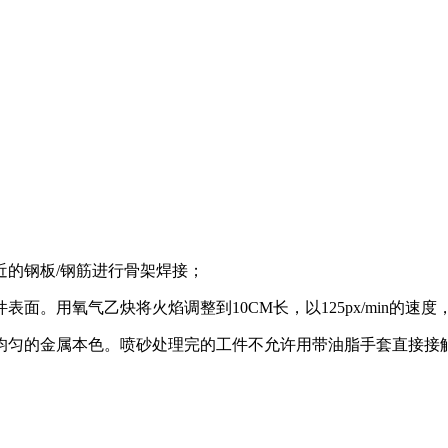
近的钢板/钢筋进行骨架焊接；
表面。用氧气乙炔将火焰调整到10CM长，以125px/min
见均匀的金属本色。喷砂处理完的工件不允许用带油脂手套直接