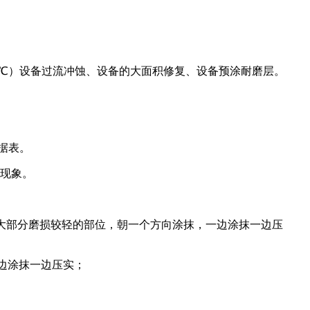
0℃）设备过流冲蚀、设备的大面积修复、设备预涂耐磨层。
据表。
层现象。
大部分磨损较轻的部位，朝一个方向涂抹，一边涂抹一边压
边涂抹一边压实；