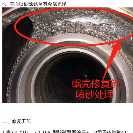
4、表面喷砂除锈至有金属光泽。
二、修复工艺
1.将XK-YHL-J-2.0-3.0RJ耐酸碱耐磨涂层A、B组份按重量40 :